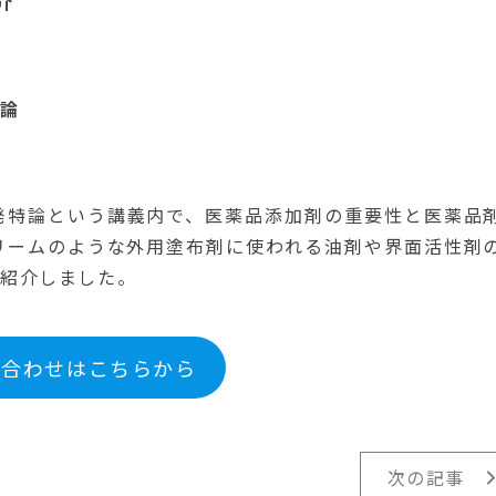
介
特論
発特論という講義内で、医薬品添加剤の重要性と医薬品
リームのような外用塗布剤に使われる油剤や界面活性剤
も紹介しました。
い合わせはこちらから
次の記事