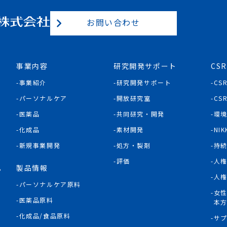
お問い合わせ
事業内容
研究開発サポート
CSR
事業紹介
研究開発サポート
CS
パーソナルケア
開放研究室
CS
医薬品
共同研究・開発
環
化成品
素材開発
NIK
新規事業開発
処方・製剤
持
評価
人
製品情報
P
人
パーソナルケア原料
女
医薬品原料
本
化成品/食品原料
サ