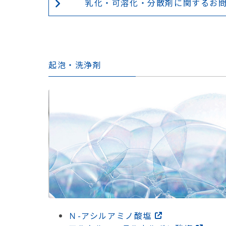
乳化・可溶化・分散剤に関するお
起泡・洗浄剤
Ｎ-アシルアミノ酸塩