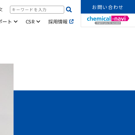
お問い合わせ
文
採用情報
ポート
CSR