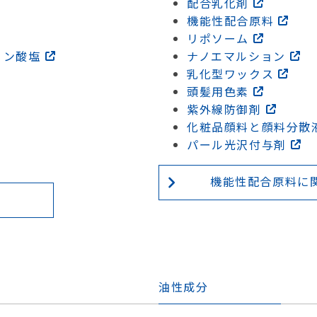
配合乳化剤
機能性配合原料
リポソーム
リン酸塩
ナノエマルション
乳化型ワックス
頭髪用色素
紫外線防御剤
化粧品顔料と顔料分散
パール光沢付与剤
機能性配合原料に
せ
油性成分