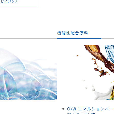
問い合わせ
機能性配合原料
O/W エマルションベ