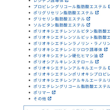
レシチン誘導体
プロピレングリコール脂肪酸エステル
ポリグリセリン脂肪酸エステル
グリセリン脂肪酸エステル
ソルビタン脂肪酸エステル
ポリオキシエチレンソルビタン脂肪酸
ポリオキシエチレンソルビット脂肪酸
ポリオキシエチレンラノリン・ラノリ
ポリオキシエチレンミツロウ誘導体
ポリオキシエチレン硬化ヒマシ油
ポリオシアルキレンステロール
ポリオキシエチレンアルキルエーテル
ポリオキシエチレンポリオキシプロピ
ポリオキシエチレンアルキルエーテル
ポリエチレングリコール脂肪酸エステ
ポリマー
その他