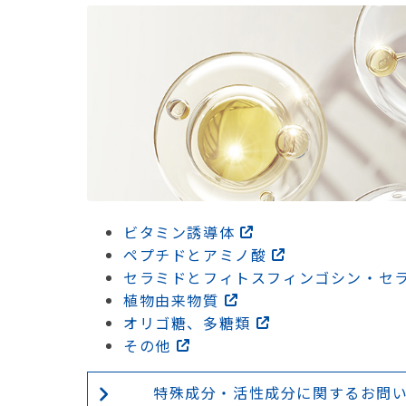
ビタミン誘導体
ペプチドとアミノ酸
セラミドとフィトスフィンゴシン・セ
植物由来物質
オリゴ糖、多糖類
その他
特殊成分・活性成分に関するお問