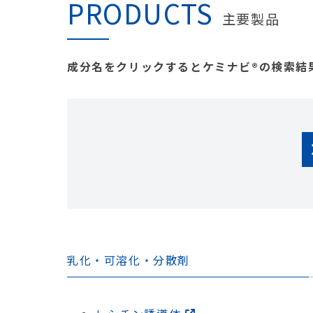
PRODUCTS
主要製品
成分名をクリックするとケミナビ®の検索結
乳化・可溶化・分散剤