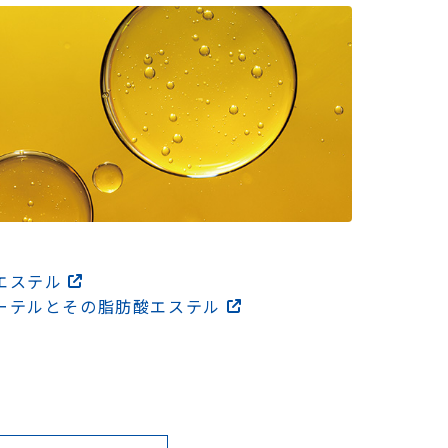
エステル
ーテルとその脂肪酸エステル