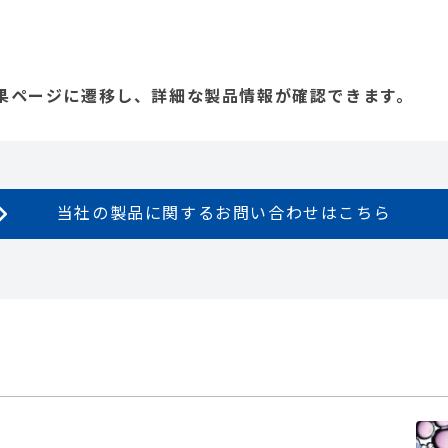
果ページに遷移し、詳細な製品情報が確認できます。
当社の製品に関するお問い合わせはこちら