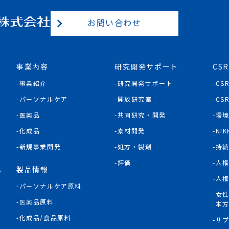
お問い合わせ
事業内容
研究開発サポート
CSR
事業紹介
研究開発サポート
CS
パーソナルケア
開放研究室
CS
医薬品
共同研究・開発
環
化成品
素材開発
NIK
新規事業開発
処方・製剤
持
評価
人
製品情報
P
人
パーソナルケア原料
女
医薬品原料
本
化成品/食品原料
サ