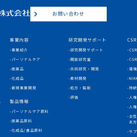
お問い合わせ
事業内容
研究開発サポート
CSR
事業紹介
研究開発サポート
CS
パーソナルケア
開放研究室
CS
医薬品
共同研究・開発
環
化成品
素材開発
NIK
新規事業開発
処方・製剤
持
評価
人
製品情報
P
人
パーソナルケア原料
女
医薬品原料
本
化成品/食品原料
サ