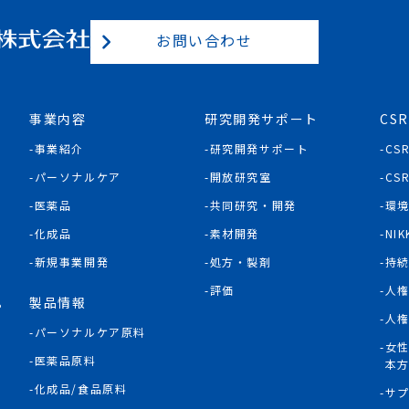
お問い合わせ
事業内容
研究開発サポート
CSR
事業紹介
研究開発サポート
CS
パーソナルケア
開放研究室
CS
医薬品
共同研究・開発
環
化成品
素材開発
NIK
新規事業開発
処方・製剤
持
評価
人
製品情報
P
人
パーソナルケア原料
女
医薬品原料
本
化成品/食品原料
サ