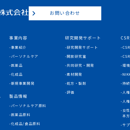
お問い合わせ
事業内容
研究開発サポート
CSR
事業紹介
研究開発サポート
CS
パーソナルケア
開放研究室
CS
医薬品
共同研究・開発
環
化成品
素材開発
NIK
新規事業開発
処方・製剤
持
評価
人
製品情報
P
人
パーソナルケア原料
女
医薬品原料
本
化成品/食品原料
サ