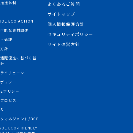
R推進体制
よくあるご質問
境
サイトマップ
KOL ECO ACTION
個人情報保護方針
続可能な資材調達
セキュリティポリシー
権・倫理
サイト運営方針
権方針
性活躍促進に基づく基
方針
プライチェーン
買ポリシー
PEポリシー
情プロセス
GS
クマネジメント/BCP
KOL ECO-FRIENDLY