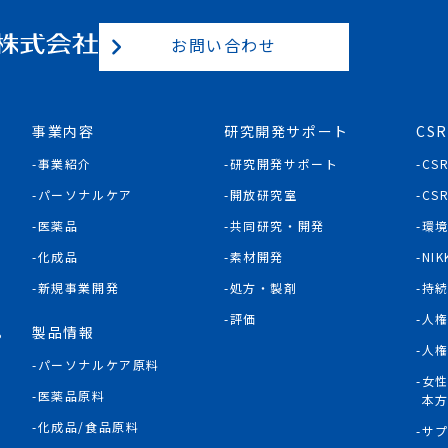
お問い合わせ
事業内容
研究開発サポート
CSR
事業紹介
研究開発サポート
CS
パーソナルケア
開放研究室
CS
医薬品
共同研究・開発
環
化成品
素材開発
NIK
新規事業開発
処方・製剤
持
評価
人
製品情報
P
人
パーソナルケア原料
女
医薬品原料
本
化成品/食品原料
サ