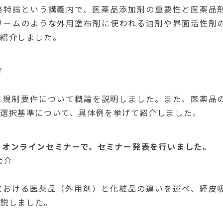
発特論という講義内で、医薬品添加剤の重要性と医薬品
リームのような外用塗布剤に使われる油剤や界面活性剤
も紹介しました。
好
と規制要件について概論を説明しました。また、医薬品
選択基準について、具体例を挙げて紹介しました。
ター オンラインセミナーで、セミナー発表を行いました。
大介
』
における医薬品（外用剤）と化粧品の違いを述べ、経皮
解説しました。