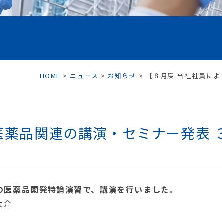
HOME
>
ニュース
>
お知らせ
>
【８月度 当社社員に
医薬品関連の講演・セミナー発表 
学部の医薬品開発特論演習で、講演を行いました。
大介