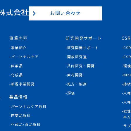
お問い合わせ
事業内容
研究開発サポート
CSR
事業紹介
研究開発サポート
CS
パーソナルケア
開放研究室
CS
医薬品
共同研究・開発
環
化成品
素材開発
NIK
新規事業開発
処方・製剤
持
評価
人
製品情報
P
人
パーソナルケア原料
女
医薬品原料
本
化成品/食品原料
サ