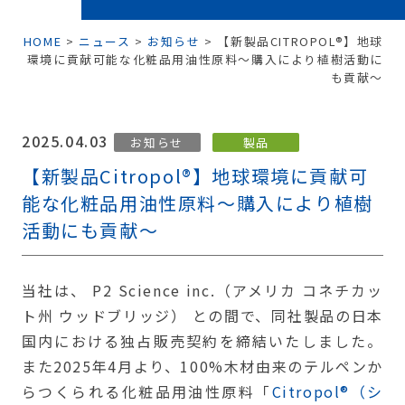
HOME
>
ニュース
>
お知らせ
>
【新製品CITROPOL®】地球
環境に貢献可能な化粧品用油性原料〜購入により植樹活動に
も貢献〜
2025.04.03
お知らせ
製品
【新製品Citropol®】地球環境に貢献可
能な化粧品用油性原料〜購入により植樹
活動にも貢献〜
当社は、 P2 Science inc.（アメリカ コネチカッ
ト州 ウッドブリッジ） との間で、同社製品の日本
国内における独占販売契約を締結いたしました。
また2025年4月より、100%⽊材由来のテルペンか
らつくられる化粧品⽤油性原料「
Citropol®（シ