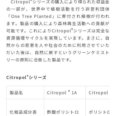
®
Citropol
シリーズの購入により得られた収益金
の一部が、世界中で植樹活動を行う非営利団体
「One Tree Planted」に寄付され植樹が行われ
ます。製品の購入により森林再生活動への貢献が
®
可能です。これによりCitropol
シリーズは完全な
資源循環サイクルを実現しています。まさに、自
然からの恩恵を人や社会のために利用させていた
だいた後は、自然に戻すというグリーンケミスト
リーの原則に合致した製品です。
®
Citropol
シリーズ
®
®
製品名
Citropol
1A
Citropol
化粧品成分表
酢酸ポリシトロ
ポリシトロ