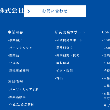
お問い合わせ
事業内容
研究開発サポート
CSR
事業紹介
研究開発サポート
CS
パーソナルケア
開放研究室
CS
医薬品
共同研究・開発
環
化成品
素材開発
NIK
新規事業開発
処方・製剤
持
評価
人
製品情報
P
人
パーソナルケア原料
女
医薬品原料
本
化成品/食品原料
サ