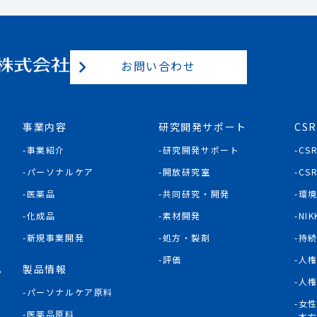
お問い合わせ
事業内容
研究開発サポート
CSR
事業紹介
研究開発サポート
CS
パーソナルケア
開放研究室
CS
医薬品
共同研究・開発
環
化成品
素材開発
NIK
新規事業開発
処方・製剤
持
評価
人
製品情報
P
人
パーソナルケア原料
女
医薬品原料
本