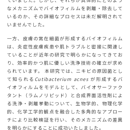
ていました。しかし、それらが具体的にどのよう
なメカニズムでバイオフィルムを剥離・除去して
いるのか、その詳細なプロセスは未だ解明されて
いませんでした。
一方、皮膚の常在細菌が形成するバイオフィルム
は、炎症性皮膚疾患や肌トラブルと密接に関連し
ていることが近年の研究で明らかになってきてお
り、効率的かつ肌に優しい洗浄技術の確立が求め
られています。 本研究では、ニキビの原因菌とし
て知られる
Cutibacterium acnes
が形成するバ
イオフィルムをモデルとして、バイオサーファク
タント（ラムノリピッド）と合成界面活性剤によ
る洗浄・剥離挙動について、生物学的、物理化学
的、化学工学的観点を融合した多角的なアプロー
チにより比較検証を行い、そのメカニズムの差異
を明らかにすることに成功いたしました。