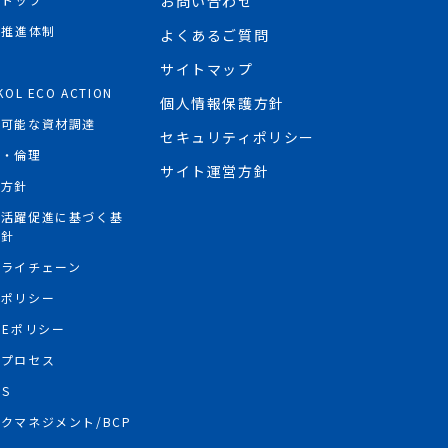
お問い合わせ
R推進体制
よくあるご質問
境
サイトマップ
KOL ECO ACTION
個人情報保護方針
続可能な資材調達
セキュリティポリシー
権・倫理
サイト運営方針
権方針
性活躍促進に基づく基
方針
プライチェーン
買ポリシー
PEポリシー
情プロセス
GS
クマネジメント/BCP