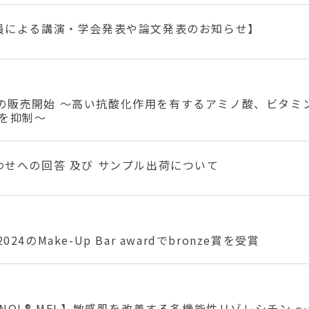
員による講演・学会発表や論文発表のお知らせ】
Y」の販売開始 〜高い抗酸化作用を有するアミノ酸、ビタミ
を抑制〜
わせへの回答 及び サンプル出荷について
al 2024のMake-Up Bar awardでbronze賞を受賞
ECINOL®️ MFL】敏感肌を改善する多機能性リゾレシチン 