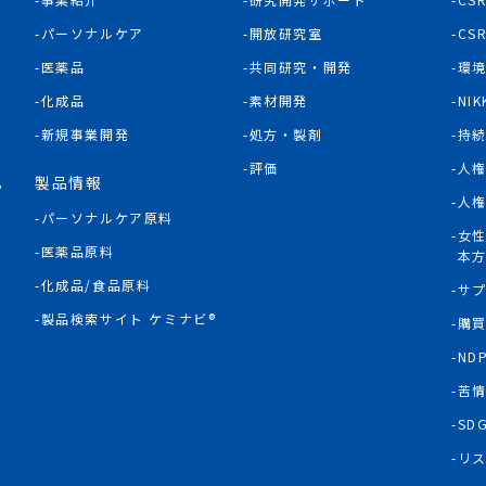
パーソナルケア
開放研究室
CS
医薬品
共同研究・開発
環
化成品
素材開発
NIK
新規事業開発
処方・製剤
持
評価
人
製品情報
P
人
パーソナルケア原料
女
医薬品原料
本
化成品/食品原料
サ
製品検索サイト ケミナビ®
購
ND
苦
SD
リス